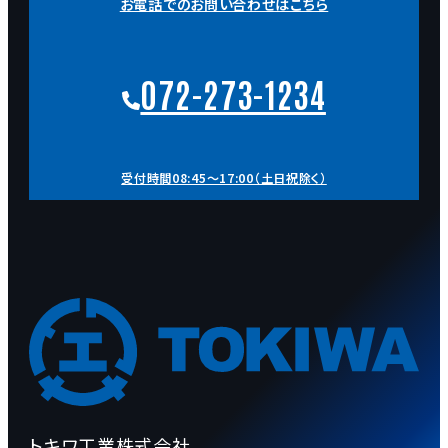
お電話でのお問い合わせはこちら
072-273-1234
受付時間08:45～17:00（土日祝除く）
トキワ工業株式会社