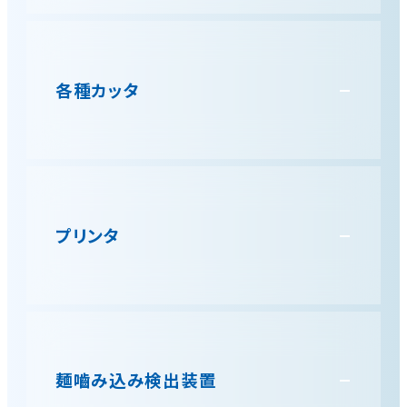
シール式が使えます。
簡単に高さや幅を調整でき、品種切り替えの際に製
袋機を交換しなくてよいので時間の短縮につながる
と共に多種多様な製品の包装が出来るようになりま
各種カッタ
す。
製品の開封性を向上させる為、様々なカッターで開
封口の切り口を選定可能です。
プリンタ
用途に合わせ、製造年月日や賞味期限を印字しま
す。印字検査装置も併載でき、プリンターの種類にも
よりますが文字かすれや印字ミスを確認することが
麺嚙み込み検出装置
可能です。