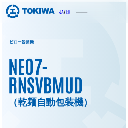
JA
/
EN
ピロー包装機
NEO7-
RNSVBMUD
（乾麺自動包装機）