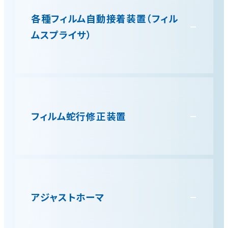
品の荷崩れ軽減を両立。
各種フィルム自動接着装置（フィル
ムスプライサ）
包装を続けるとやがてフィルムはなくなります。通常
はここで一旦包装を止め新しいフィルムを装填して
再起動となります。フィルムスプライサはあらかじめ
フィルム蛇行修正装置
別フィルムホルダにフィルムを装填しておき、使用し
ていたフィルムがなくなればそのフィルムの末端部と
新しいフィルムの先端部を自動的に接着する装置で
す。フィルムスプライサを採用すればフィルム交換の
フィルムの蛇行を自動で検知、タテシールを安定させ
ために包装を一時中断することが不要になり生産
ます。スプライサとの併用で生産性がより向上しま
稼働率が向上します。フィルムの種類により両面テー
す。
プで接続するテープシールタイプのものと単体フィ
アジャストホーマ
ルム、両面シール性のあるフィルムの場合に面倒な
テープ張りを不要にし熱シールで貼り付けるヒート