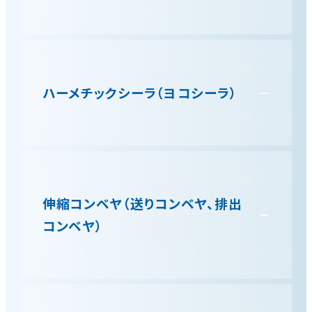
通常の回転シール方式と違い、シーラーがボックス
の周りを回るように動くのでシール圧着時間を長く
設けることが可能になりました。これにより回転シー
ハーメチックシーラ（ヨコシーラ）
ル方式より密封性が飛躍的に向上します。不活性充
填包装や脱酸素剤封入包装が必要な食品包装に多
用されている形式です。
従来のボックスモーション式ヨコシーラと比べ回転
式のハーメチックヨコシーラは高速シールが可能。
通常の回転式シーラと比べシール時間を長くとるこ
伸縮コンベヤ（送りコンベヤ、排出
とで密封性が向上したシールmax300packs/min
コンベヤ）
が可能。
回転シーラの前後コンベヤにコンベヤスライド式を
採用。シール強度の確保と崩れやすい製品や集積製