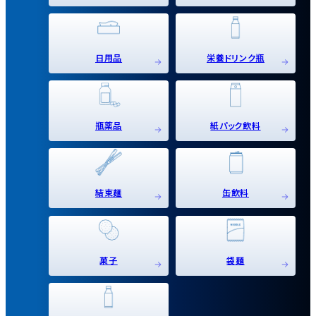
日用品
栄養ドリンク瓶
瓶薬品
紙パック飲料
結束麺
缶飲料
菓子
袋麺