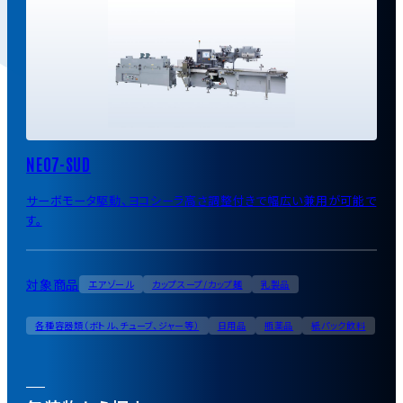
NEO7-SUD
サーボモータ駆動、ヨコシーラ高さ調整付きで幅広い兼用が可能で
す。
対象商品
エアゾール
カップスープ/カップ麺
乳製品
各種容器類（ボトル、チューブ、ジャー等）
日用品
瓶薬品
紙パック飲料