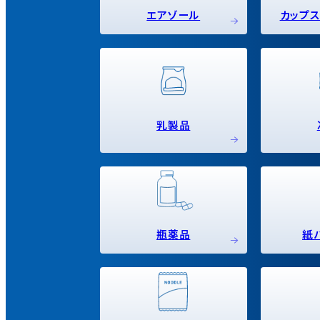
エアゾール
カップス
乳製品
瓶薬品
紙