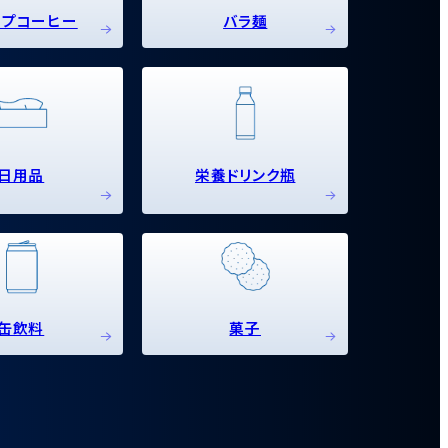
ップコーヒー
バラ麺
日用品
栄養ドリンク瓶
缶飲料
菓子